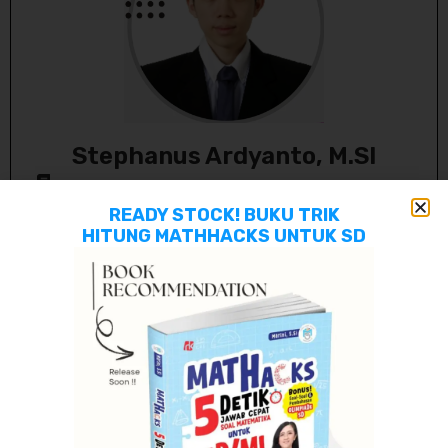
Stephanus Ardyanto, M.SI
Matematika SD, SMP, SMA kurikulum nasional dan
internasional
READY STOCK! BUKU TRIK
S1 Sarjana Sains ITB
S2 Master Sains ITB
Bahasa Indonesia dan Inggris Murid
HITUNG MATHHACKS UNTUK SD
5/5 Rating
Kenali Guru