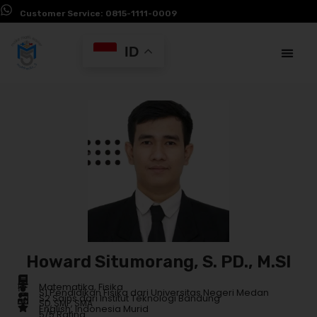
Customer Service: 0815-1111-0009
ID
Howard Situmorang, S. PD., M.SI
Matematika, Fisika
S1 Pendidikan Fisika dari Universitas Negeri Medan
S2 Sains dari Institut Teknologi Bandung
SD, SMP, SMA
English, Indonesia Murid
5/5 Rating