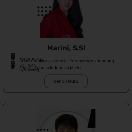
Marini, S.SI
Matematika
S1 Matematika Universitas Parahyangan Bandung
-
SD - SMA
English, Bahasa Indonesia Murid
5/5 Rating
Kenali Guru