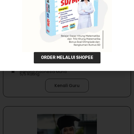
Deni Aryanti, S.PD, M.SC
ORDER MELALUI SHOPEE
Matematika SD - SMA, Fisika SMP - SMA (Nasional &
Internasional)
S1 Pendidikan Fisika Universitas Negeri Yogyakarta
S2 Universitas Gadjah Mada
Bahasa Indonesia Murid
5/5 Rating
Kenali Guru