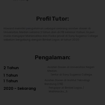
Profil Tutor:
Howard memiliki pengalaman sebagai seorang asisten dosen di
Universitas Medan selama 2 tahun dan di ITB selama 1 tahun. Ia pun
mulai mengajar Matematika dan Fisika privat di Sony Sugema College
sebelum bergabung dengan Bimbel Logos di tahun 2020.
Pengalaman:
2 Tahun
Asisten Dosen di Universitas Negeri
Medan.
1 Tahun
Tentor di Sony Sugema College.
1 Tahun
Asisten Dosen di Institut Teknologi
Bandung (ITB).
2020 - Sekarang
Pengajar di Bimbel Logos /
MathHacks_5