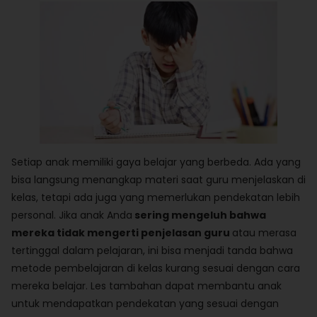
Setiap anak memiliki gaya belajar yang berbeda. Ada yang
bisa langsung menangkap materi saat guru menjelaskan di
kelas, tetapi ada juga yang memerlukan pendekatan lebih
personal. Jika anak Anda
sering mengeluh bahwa
mereka tidak mengerti penjelasan guru
atau merasa
tertinggal dalam pelajaran, ini bisa menjadi tanda bahwa
metode pembelajaran di kelas kurang sesuai dengan cara
mereka belajar. Les tambahan dapat membantu anak
untuk mendapatkan pendekatan yang sesuai dengan