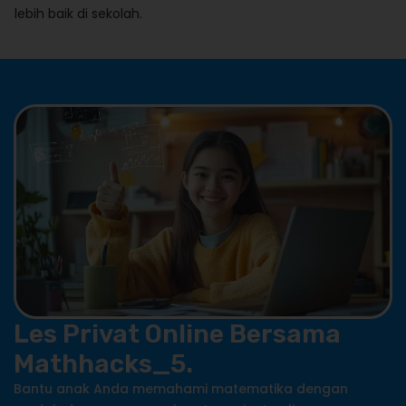
lebih baik di sekolah.
Les Privat Online Bersama
Mathhacks_5.
Bantu anak Anda memahami matematika dengan