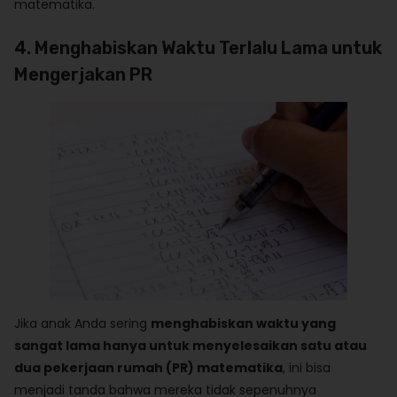
matematika.
4. Menghabiskan Waktu Terlalu Lama untuk
Mengerjakan PR
Jika anak Anda sering
menghabiskan waktu yang
sangat lama hanya untuk menyelesaikan satu atau
dua pekerjaan rumah (PR) matematika
, ini bisa
menjadi tanda bahwa mereka tidak sepenuhnya