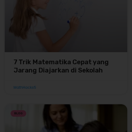
7 Trik Matematika Cepat yang
Jarang Diajarkan di Sekolah
MathHacks5
BLOG