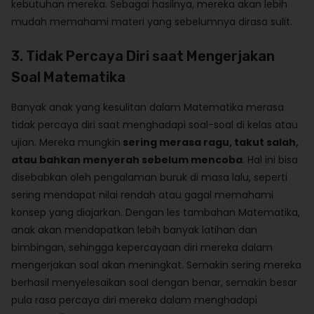
kebutuhan mereka. Sebagai hasilnya, mereka akan lebih
mudah memahami materi yang sebelumnya dirasa sulit.
3. Tidak Percaya Diri saat Mengerjakan
Soal Matematika
Banyak anak yang kesulitan dalam Matematika merasa
tidak percaya diri saat menghadapi soal-soal di kelas atau
ujian. Mereka mungkin
sering merasa ragu, takut salah,
atau bahkan menyerah sebelum mencoba
. Hal ini bisa
disebabkan oleh pengalaman buruk di masa lalu, seperti
sering mendapat nilai rendah atau gagal memahami
konsep yang diajarkan. Dengan les tambahan Matematika,
anak akan mendapatkan lebih banyak latihan dan
bimbingan, sehingga kepercayaan diri mereka dalam
mengerjakan soal akan meningkat. Semakin sering mereka
berhasil menyelesaikan soal dengan benar, semakin besar
pula rasa percaya diri mereka dalam menghadapi